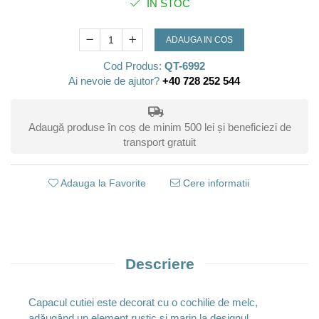
IN STOC
ADAUGA IN COS
Cod Produs:
QT-6992
Ai nevoie de ajutor?
+40 728 252 544
Adaugă produse în coș de minim 500 lei și beneficiezi de
transport gratuit
Adauga la Favorite
Cere informatii
Descriere
Capacul cutiei este decorat cu o cochilie de melc,
adăugând un element rustic și marin la designul