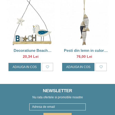
Decoratiune Beach
Pesti din lemn in culori
pescarus
marine
20,34 Lei
76,00 Lei
ADAUGA IN COS
ADAUGA IN COS
NEWSLETTER
Nu rata ofertele si promotiile noastre