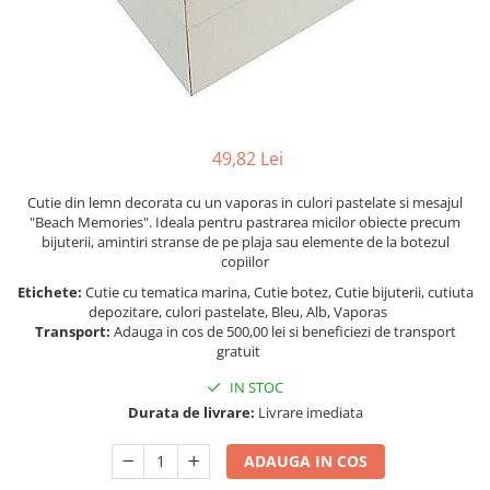
Figurine
Barci, vapoare, ambarcatiuni
Pesti
Decoratiuni care se agata
Tablouri
49,82 Lei
Cutie din lemn decorata cu un vaporas in culori pastelate si mesajul
"Beach Memories". Ideala pentru pastrarea micilor obiecte precum
bijuterii, amintiri stranse de pe plaja sau elemente de la botezul
copiilor
Etichete:
Cutie cu tematica marina, Cutie botez, Cutie bijuterii, cutiuta
depozitare, culori pastelate, Bleu, Alb, Vaporas
Transport:
Adauga in cos de 500,00 lei si beneficiezi de transport
gratuit
IN STOC
Durata de livrare:
Livrare imediata
ADAUGA IN COS