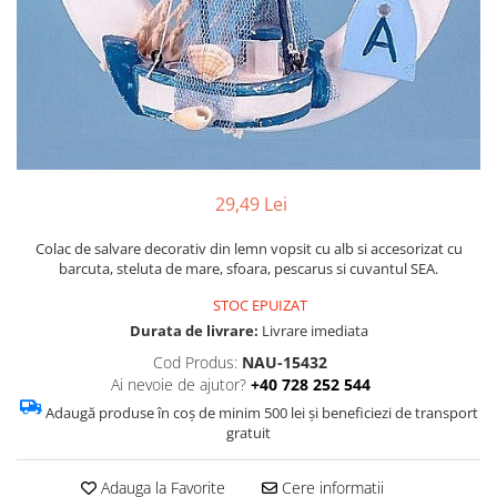
Figurine
Barci, vapoare, ambarcatiuni
Pesti
Decoratiuni care se agata
Tablouri
29,49 Lei
Colac de salvare decorativ din lemn vopsit cu alb si accesorizat cu
barcuta, steluta de mare, sfoara, pescarus si cuvantul SEA.
STOC EPUIZAT
Durata de livrare:
Livrare imediata
Cod Produs:
NAU-15432
Ai nevoie de ajutor?
+40 728 252 544
Adaugă produse în coș de minim 500 lei și beneficiezi de transport
gratuit
Adauga la Favorite
Cere informatii