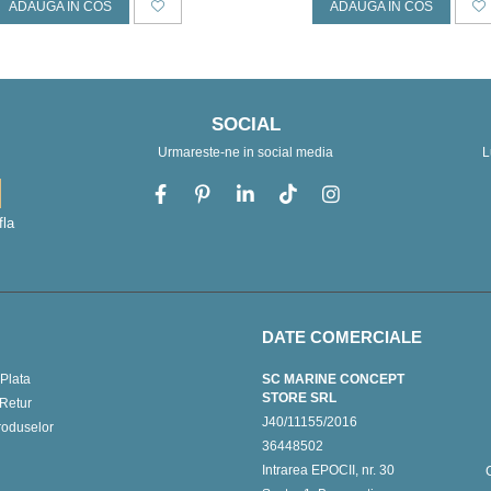
ADAUGA IN COS
ADAUGA IN COS
SOCIAL
Urmareste-ne in social media
L
fla
DATE COMERCIALE
Plata
SC MARINE CONCEPT
STORE SRL
 Retur
J40/11155/2016
roduselor
36448502
Intrarea EPOCII, nr. 30