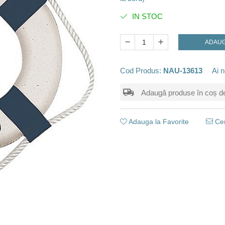
IN STOC
ADAUG
Cod Produs:
NAU-13613
Ai n
Adaugă produse în coș de m
Adauga la Favorite
Cer