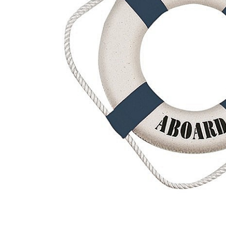
Barci, vapoare, ambarcatiuni
Pesti
Decoratiuni care se agata
Tablouri