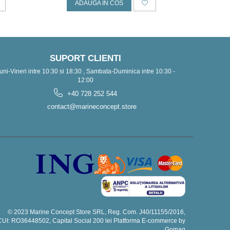
ADAUGA IN COS
A
SUPORT CLIENTI
uni-Vineri intre 10:30 si 18:30 , Sambata-Duminica intre 10:30 -
12:00
+40 728 252 544
contact@marineconcept.store
© 2023 Marine Concept Store SRL, Reg. Com. J40/11155/2016,
CUI: RO36448502, Capital Social 200 lei
Platforma E-commerce by
Gomag