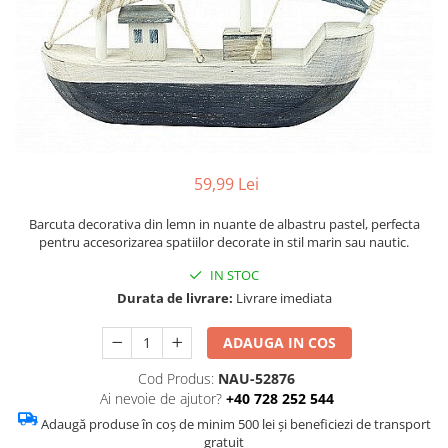
Figurine
Barci, vapoare, ambarcatiuni
Pesti
Decoratiuni care se agata
Tablouri
59,99 Lei
Barcuta decorativa din lemn in nuante de albastru pastel, perfecta
pentru accesorizarea spatiilor decorate in stil marin sau nautic.
IN STOC
Durata de livrare:
Livrare imediata
ADAUGA IN COS
Cod Produs:
NAU-52876
Ai nevoie de ajutor?
+40 728 252 544
Adaugă produse în coș de minim 500 lei și beneficiezi de transport
gratuit