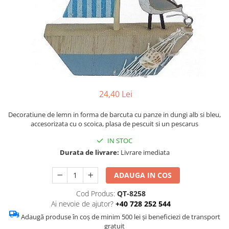
Figurine
Barci, vapoare, ambarcatiuni
Pesti
Decoratiuni care se agata
Tablouri
24,40 Lei
Decoratiune de lemn in forma de barcuta cu panze in dungi alb si bleu,
accesorizata cu o scoica, plasa de pescuit si un pescarus
IN STOC
Durata de livrare:
Livrare imediata
ADAUGA IN COS
Cod Produs:
QT-8258
Ai nevoie de ajutor?
+40 728 252 544
Adaugă produse în coș de minim 500 lei și beneficiezi de transport
gratuit