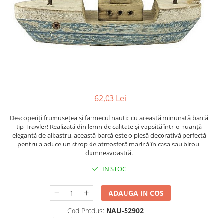
Figurine
Barci, vapoare, ambarcatiuni
Pesti
Decoratiuni care se agata
Tablouri
62,03 Lei
Descoperiți frumusețea și farmecul nautic cu această minunată barcă
tip Trawler! Realizată din lemn de calitate și vopsită într-o nuanță
elegantă de albastru, această barcă este o piesă decorativă perfectă
pentru a aduce un strop de atmosferă marină în casa sau biroul
dumneavoastră.
IN STOC
ADAUGA IN COS
Cod Produs:
NAU-52902