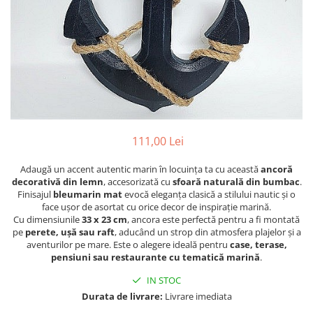
Figurine
Barci, vapoare, ambarcatiuni
Pesti
Decoratiuni care se agata
Tablouri
111,00 Lei
Adaugă un accent autentic marin în locuința ta cu această
ancoră
decorativă din lemn
, accesorizată cu
sfoară naturală din bumbac
.
Finisajul
bleumarin mat
evocă eleganța clasică a stilului nautic și o
face ușor de asortat cu orice decor de inspirație marină.
Cu dimensiunile
33 x 23 cm
, ancora este perfectă pentru a fi montată
pe
perete, ușă sau raft
, aducând un strop din atmosfera plajelor și a
aventurilor pe mare. Este o alegere ideală pentru
case, terase,
pensiuni sau restaurante cu tematică marină
.
IN STOC
Durata de livrare:
Livrare imediata