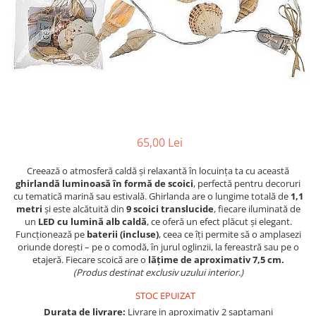
Figurine
Barci, vapoare, ambarcatiuni
Pesti
Decoratiuni care se agata
Tablouri
65,00 Lei
Creează o atmosferă caldă și relaxantă în locuința ta cu această
ghirlandă luminoasă în formă de scoici
, perfectă pentru decoruri
cu tematică marină sau estivală. Ghirlanda are o lungime totală de
1,1
metri
și este alcătuită din
9 scoici translucide
, fiecare iluminată de
un
LED cu lumină alb caldă
, ce oferă un efect plăcut și elegant.
Funcționează pe
baterii (incluse)
, ceea ce îți permite să o amplasezi
oriunde dorești – pe o comodă, în jurul oglinzii, la fereastră sau pe o
etajeră. Fiecare scoică are o
lățime de aproximativ 7,5 cm.
(Produs destinat exclusiv uzului interior.)
STOC EPUIZAT
Durata de livrare:
Livrare in aproximativ 2 saptamani