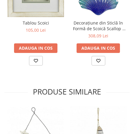
Tablou Scoici
Decorațiune din Sticlă în
Formă de Scoică Scallop -
105,00 Lei
Albastru Variat, 43x32cm
308,09 Lei
ADAUGA IN COS
ADAUGA IN COS
PRODUSE SIMILARE