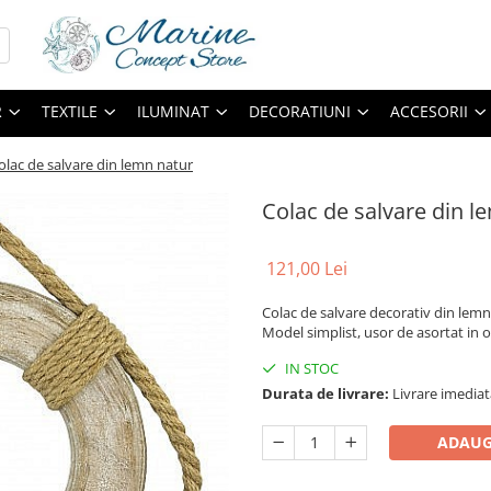
R
TEXTILE
ILUMINAT
DECORATIUNI
ACCESORII
olac de salvare din lemn natur
Colac de salvare din l
121,00 Lei
Colac de salvare decorativ din lemn 
Model simplist, usor de asortat in 
IN STOC
Durata de livrare:
Livrare imediat
ADAUG