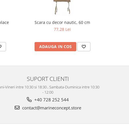
place
Scara cu decor nautic, 60 cm
Plasa dec
77,28 Lei
ADAUGA IN COS
AD
SUPORT CLIENTI
ni-Vineri intre 10:30 si 18:30 , Sambata-Duminica intre 10:30
- 12:00
+40 728 252 544
contact@marineconcept.store