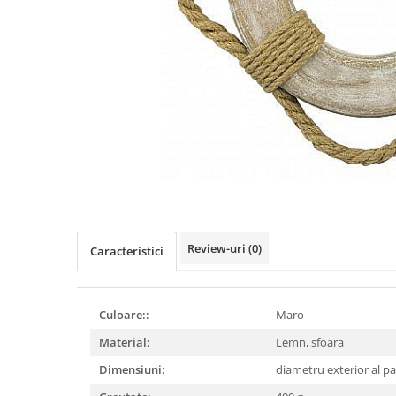
Figurine
Barci, vapoare, ambarcatiuni
Pesti
Decoratiuni care se agata
Tablouri
Review-uri
(0)
Caracteristici
Culoare::
Maro
Material:
Lemn, sfoara
Dimensiuni:
diametru exterior al pa