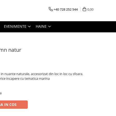
+40 728 252 544
0,00
EVENIMENTE
HAINE
emn natur
in nuante naturale, accesorizat din loc in loc cu sfoara.
orice incapere cu tematica marina
a
A IN COS