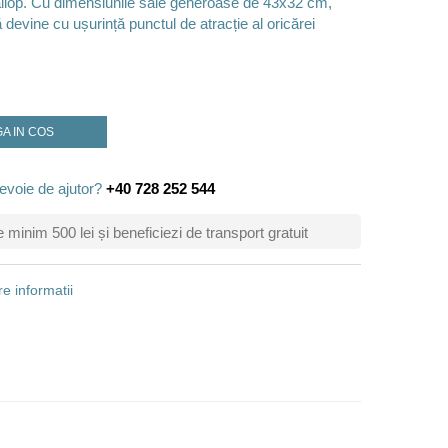
callop. Cu dimensiunile sale generoase de 43x32 cm,
devine cu ușurință punctul de atracție al oricărei
A IN COS
evoie de ajutor?
+40 728 252 544
inim 500 lei și beneficiezi de transport gratuit
e informatii