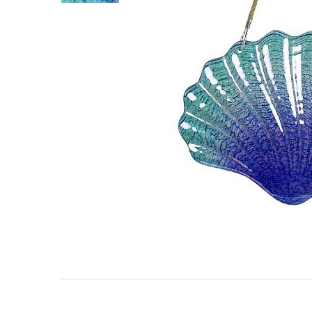
Barci, vapoare, ambarcatiuni
Pesti
Decoratiuni care se agata
Tablouri