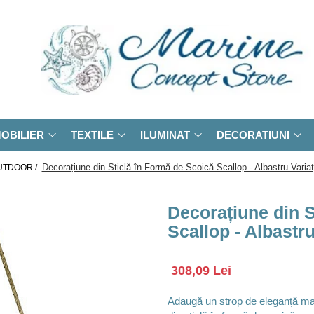
OBILIER
TEXTILE
ILUMINAT
DECORATIUNI
Decorațiune din Sticlă în Formă de Scoică Scallop - Albastru Vari
UTDOOR /
Decorațiune din S
Scallop - Albastr
308,09 Lei
Adaugă un strop de eleganță mar