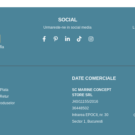
SOCIAL
Urmareste-ne in social media
L
fla
DATE COMERCIALE
Plata
SC MARINE CONCEPT
STORE SRL
 Retur
J40/11155/2016
roduselor
36448502
Intrarea EPOCII, nr. 30
Sector 1, Bucuresti