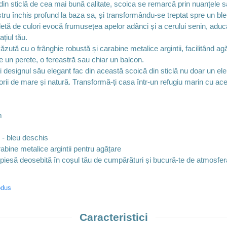
din sticlă de cea mai bună calitate, scoica se remarcă prin nuanțele s
tru închis profund la baza sa, și transformându-se treptat spre un ble
letă de culori evocă frumusețea apelor adânci și a cerului senin, ad
țiul tău.
ută cu o frânghie robustă și carabine metalice argintii, facilitând agăț
e un perete, o fereastră sau chiar un balcon.
și designul său elegant fac din această scoică din sticlă nu doar un ele
torii de mare și natură. Transformă-ți casa într-un refugiu marin cu a
m
s - bleu deschis
rabine metalice argintii pentru agățare
esă deosebită în coșul tău de cumpărături și bucură-te de atmosfer
odus
Caracteristici