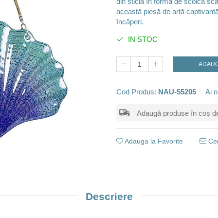
din sticlă în formă de scoică s
această piesă de artă captivantă 
încăperi.
IN STOC
ADAUG
Cod Produs:
NAU-55205
Ai n
Adaugă produse în coș de m
Adauga la Favorite
Cer
Descriere