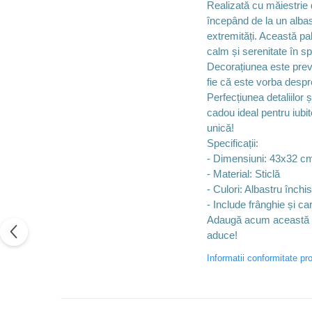
Realizată cu măiestrie 
începând de la un albas
extremități. Această pa
calm și serenitate în spa
Decorațiunea este prevăz
fie că este vorba despr
Perfecțiunea detaliilor 
cadou ideal pentru iubi
unică!
Specificații:
- Dimensiuni: 43x32 c
- Material: Sticlă
- Culori: Albastru închi
- Include frânghie și ca
Adaugă acum această pi
aduce!
Informatii conformitate pr