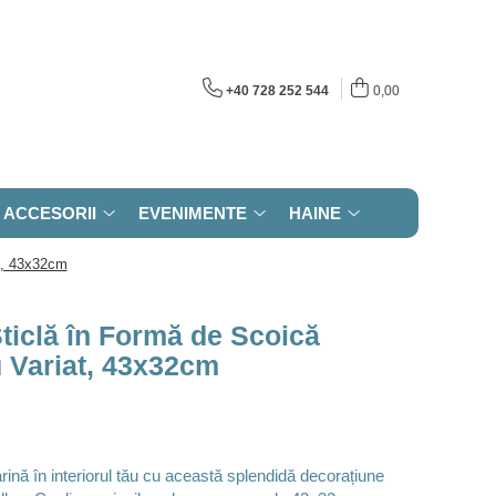
+40 728 252 544
0,00
ACCESORII
EVENIMENTE
HAINE
at, 43x32cm
ticlă în Formă de Scoică
u Variat, 43x32cm
ină în interiorul tău cu această splendidă decorațiune