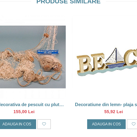
PRODUSE SIMILARE
ecorativa de pescuit cu plute,
Decoratiune din lemn- plaja si barca,
2.5x1.5m
30 cm
155,00 Lei
55,92 Lei
ADAUGA IN COS
ADAUGA IN COS