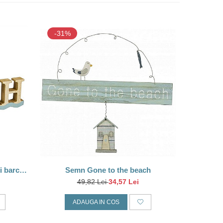
-31%
Semn Gone to the beach
Indic
49,82 Lei
34,57 Lei
ADAUGA IN COS
A