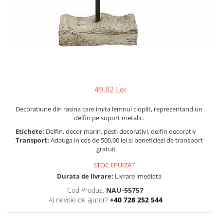
Figurine
Barci, vapoare, ambarcatiuni
Pesti
Decoratiuni care se agata
Tablouri
49,82 Lei
Decoratiune din rasina care imita lemnul cioplit, reprezentand un
delfin pe suport metalic.
Etichete:
Delfin, decor marin, pesti decorativi, delfin decorativ
Transport:
Adauga in cos de 500,00 lei si beneficiezi de transport
gratuit
STOC EPUIZAT
Durata de livrare:
Livrare imediata
Cod Produs:
NAU-55757
Ai nevoie de ajutor?
+40 728 252 544