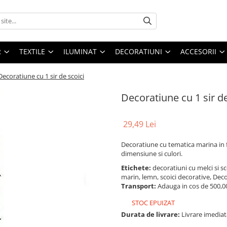
R
TEXTILE
ILUMINAT
DECORATIUNI
ACCESORII
Decoratiune cu 1 sir de scoici
Decoratiune cu 1 sir de
29,49 Lei
Decoratiune cu tematica marina in f
dimensiune si culori.
Etichete:
decoratiuni cu melci si sc
marin, lemn, scoici decorative, Dec
Transport:
Adauga in cos de 500,00 
STOC EPUIZAT
Durata de livrare:
Livrare imediat