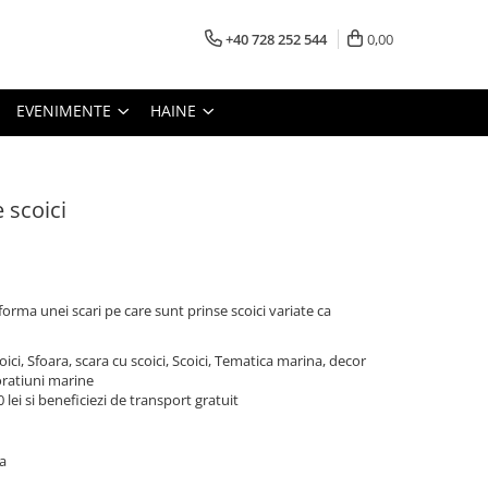
+40 728 252 544
0,00
EVENIMENTE
HAINE
 scoici
orma unei scari pe care sunt prinse scoici variate ca
oici, Sfoara, scara cu scoici, Scoici, Tematica marina, decor
oratiuni marine
lei si beneficiezi de transport gratuit
a