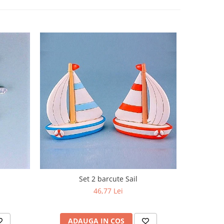
Set 2 barcute Sail
Decoratiu
46,77 Lei
ADAUGA IN COS
AD