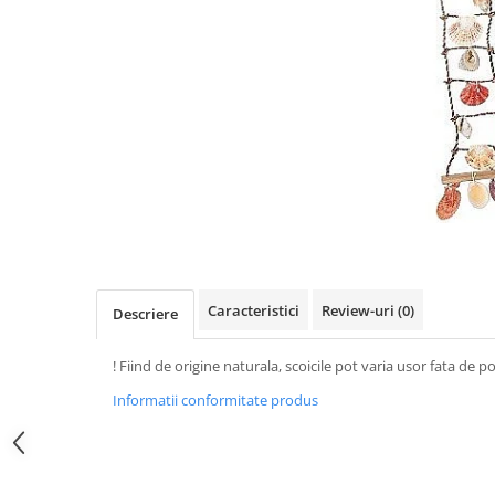
Figurine
Barci, vapoare, ambarcatiuni
Pesti
Decoratiuni care se agata
Tablouri
Caracteristici
Review-uri
(0)
Descriere
! Fiind de origine naturala, scoicile pot varia usor fata de 
Informatii conformitate produs