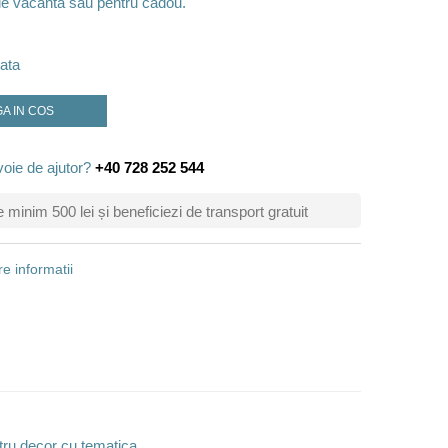
 de vacanta sau pentru cadou.
ata
A IN COS
voie de ajutor?
+40 728 252 544
inim 500 lei și beneficiezi de transport gratuit
e informatii
ntru decor cu tematica