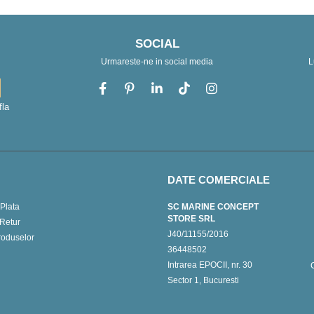
SOCIAL
Urmareste-ne in social media
L
fla
DATE COMERCIALE
Plata
SC MARINE CONCEPT
STORE SRL
 Retur
J40/11155/2016
roduselor
36448502
Intrarea EPOCII, nr. 30
Sector 1, Bucuresti