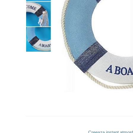
Barci, vapoare, ambarcatiuni
Pesti
Decoratiuni care se agata
Tablouri
Creeaza instant atmosfe