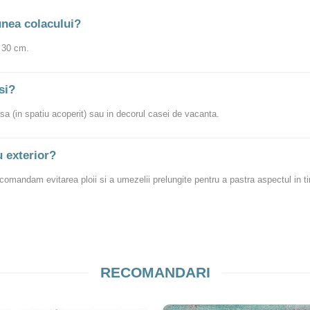
nea colacului?
e 30 cm.
si?
sa (in spatiu acoperit) sau in decorul casei de vacanta.
u exterior?
ecomandam evitarea ploii si a umezelii prelungite pentru a pastra aspectul in t
RECOMANDARI