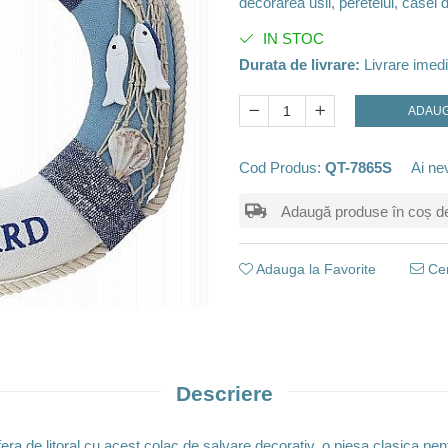
decorarea usii, peretelui, casei
IN STOC
Durata de livrare:
Livrare imedi
ADAUG
Cod Produs:
QT-7865S
Ai ne
Adaugă produse în coș de m
Adauga la Favorite
Cer
Descriere
ra de litoral cu acest colac de salvare decorativ, o piesa clasica pe