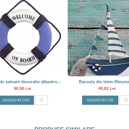
de salvare decorativ albastru/
Barcuta din lemn Bleuma
 "Welcome on Board", 21cm
90,50 Lei
49,82 Lei
ADAUGA IN COS
ADAUGA IN COS