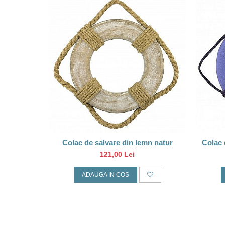
Colac de salvare din lemn natur
Colac 
alb
121,00 Lei
ADAUGA IN COS