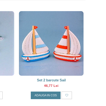
Set 2 barcute Sail
Decoratiu
46,77 Lei
ADAUGA IN COS
A