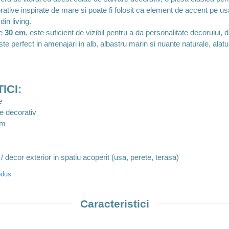
orative inspirate de mare si poate fi folosit ca element de accent pe us
din living.
de
30 cm
, este suficient de vizibil pentru a da personalitate decorului, d
ste perfect in amenajari in alb, albastru marin si nuante naturale, alatu
ICI:
e
e decorativ
cm
u
 / decor exterior in spatiu acoperit (usa, perete, terasa)
odus
Caracteristici