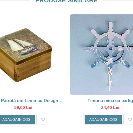
PRODUSE SIMILARE
 Pătrată din Lemn cu Design
Timona mica cu carlig
Vapor Albastru, 9*9CM
59,00 Lei
24,40 Lei
ADAUGA IN COS
ADAUGA IN COS