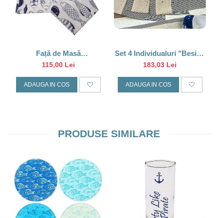
Set 4 Individualuri "Beside
Față de Masă
Seaside", 48cm
Impermeabilă cu Pești –
183,03 Lei
115,00 Lei
140×140 cm, Model Marin
ADAUGA IN COS
ADAUGA IN COS
PRODUSE SIMILARE