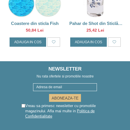
Coastere din sticla Fish
Pahar de Shot din Sticlă –
“Party Like a Pirate”
50,84 Lei
25,42 Lei
ADAUGA IN COS
ADAUGA IN COS
NEWSLETTER
Nu rata ofertele si promotiile noastre
Vreau sa primesc newsletter cu promotiile
magazinului. Afla mai multe in
Politica de
Confidentialitate