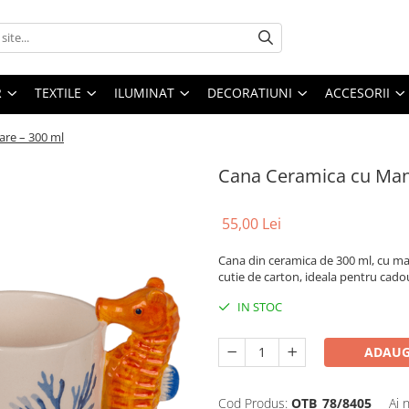
R
TEXTILE
ILUMINAT
DECORATIUNI
ACCESORII
are – 300 ml
Cana Ceramica cu Man
55,00 Lei
Cana din ceramica de 300 ml, cu man
cutie de carton, ideala pentru cado
IN STOC
ADAUG
Cod Produs:
OTB_78/8405
Ai 