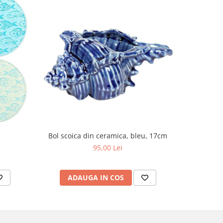
h
Bol scoica din ceramica, bleu, 17cm
Deschiz
95,00 Lei
ADAUGA IN COS
V