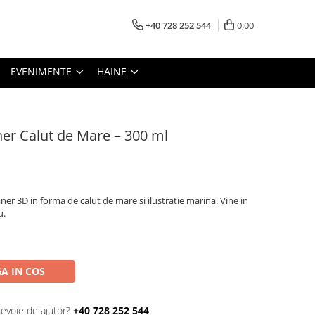
+40 728 252 544
0,00
EVENIMENTE
HAINE
er Calut de Mare – 300 ml
er 3D in forma de calut de mare si ilustratie marina. Vine in
u.
A IN COS
nevoie de ajutor?
+40 728 252 544