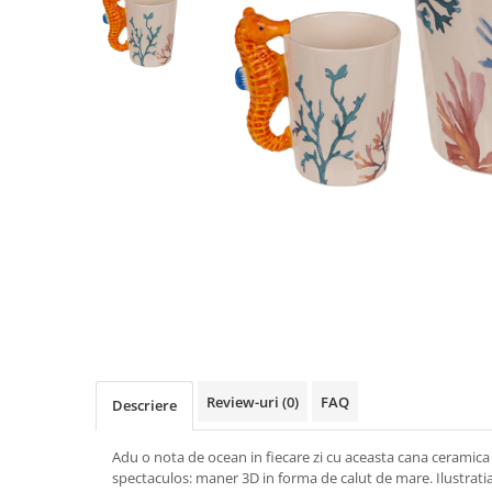
Figurine
Barci, vapoare, ambarcatiuni
Pesti
Decoratiuni care se agata
Tablouri
Review-uri
(0)
FAQ
Descriere
Adu o nota de ocean in fiecare zi cu aceasta cana ceramica
spectaculos: maner 3D in forma de calut de mare. Ilustrati