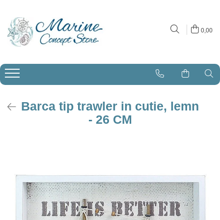
0,00
OUTDOOR
BUCATARIE
BAIE
MOBILIER
TEXTILE
ILUMINAT
DECORATIUNI
ACCESORII
EVENIMENTE
HAINE
Decoratiuni
Tavi si platouri
Accesorii
Oglinzi
Opritoare de usa - curent
Lustre
Vaze si boluri
Genti
Card Clips
Sepci si caciuli
Semne decor si directionare
Pahare si cani
Recipiente depozitare
Dulapuri
Prosoape pentru plaja si piscina
Aplice
Ceasuri si termometre
Bijuterii
Pahare
Suporturi si individualuri
Suporturi Prosoape
Mese
Perne decorative
Lampi de podea
Rame foto
Accesorii pentru birou
Melci si scoici
Boluri
Cuiere
Veioze
Oglinzi
Breloc
Barca tip trawler in cutie, lemn
Ceainice si recipiente
Ceramica
- 26 CM
Desfacatoare de sticle
Lumanari decorative si suporturi
Farfurii
Plase de pescuit
Textile
Casute de plaja
Cufere si cutii
Far de coasta
Ancore, timone, colaci de salvare
Figurine