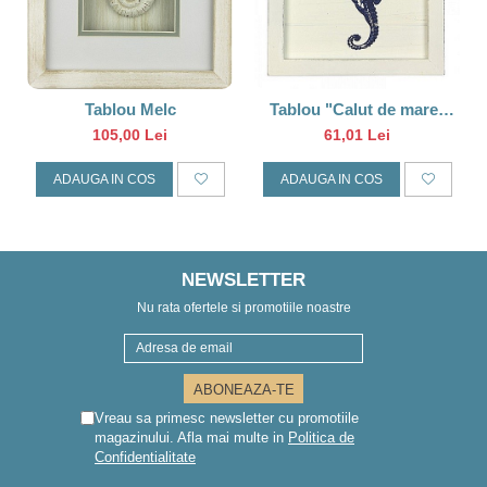
Tablou Melc
Tablou "Calut de mare"
,lemn, 20cm
105,00 Lei
61,01 Lei
ADAUGA IN COS
ADAUGA IN COS
NEWSLETTER
Nu rata ofertele si promotiile noastre
Vreau sa primesc newsletter cu promotiile
magazinului. Afla mai multe in
Politica de
Confidentialitate