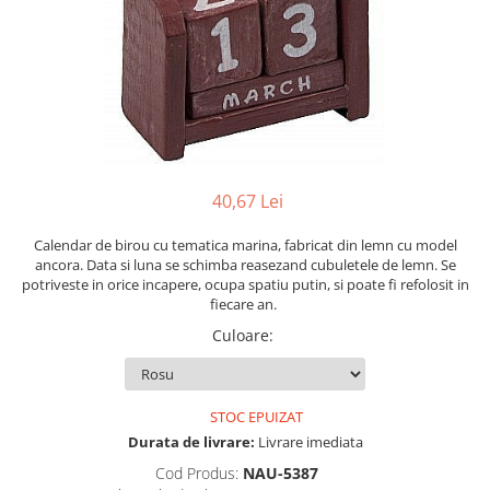
Figurine
Barci, vapoare, ambarcatiuni
Pesti
Decoratiuni care se agata
Tablouri
40,67 Lei
Calendar de birou cu tematica marina, fabricat din lemn cu model
ancora. Data si luna se schimba reasezand cubuletele de lemn. Se
potriveste in orice incapere, ocupa spatiu putin, si poate fi refolosit in
fiecare an.
Culoare
:
STOC EPUIZAT
Durata de livrare:
Livrare imediata
Cod Produs:
NAU-5387