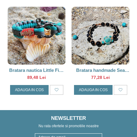
Bratara nautica Little Fish
Bratara handmade Sea
Turcoaz
Turtle
89,48 Lei
77,28 Lei
ADAUGA IN COS
ADAUGA IN COS
NEWSLETTER
Nu rata ofertele si promotiile noastre