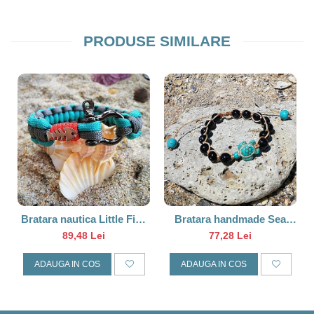
PRODUSE SIMILARE
Bratara nautica Little Fish
Bratara handmade Sea
Turcoaz
Turtle
89,48 Lei
77,28 Lei
ADAUGA IN COS
ADAUGA IN COS