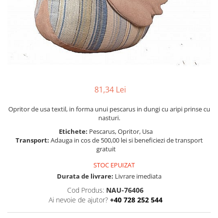
Figurine
Barci, vapoare, ambarcatiuni
Pesti
Decoratiuni care se agata
Tablouri
81,34 Lei
Opritor de usa textil, in forma unui pescarus in dungi cu aripi prinse cu
nasturi.
Etichete:
Pescarus, Opritor, Usa
Transport:
Adauga in cos de 500,00 lei si beneficiezi de transport
gratuit
STOC EPUIZAT
Durata de livrare:
Livrare imediata
Cod Produs:
NAU-76406
Ai nevoie de ajutor?
+40 728 252 544