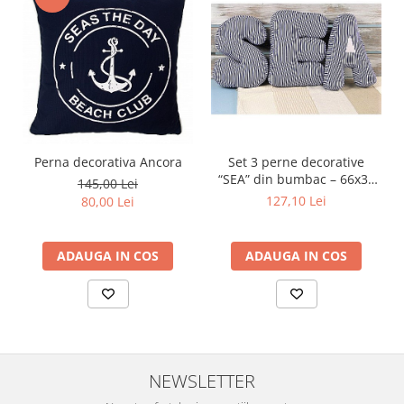
Perna decorativa Ancora
Set 3 perne decorative
“SEA” din bumbac – 66x30
145,00 Lei
cm (set complet)
127,10 Lei
80,00 Lei
ADAUGA IN COS
ADAUGA IN COS
NEWSLETTER