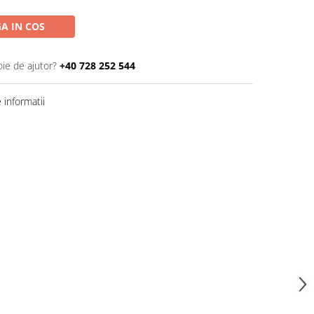
A IN COS
oie de ajutor?
+40 728 252 544
informatii