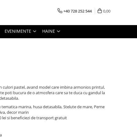
+40 728 252 544
0,00
EVENIMENTE
HAINE
n culori pastel, avand model care imbina armonios printul,
a te poti bucura de o atmosfera care sa te duca cu gandul la
detasabila.
cu tematica marina, husa detasabila, Stelute de mare, Perne
iva, decor marin
lei si beneficiezi de transport gratuit
a