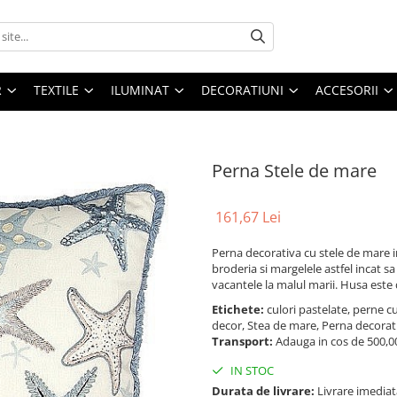
R
TEXTILE
ILUMINAT
DECORATIUNI
ACCESORII
Perna Stele de mare
161,67 Lei
Perna decorativa cu stele de mare i
broderia si margelele astfel incat s
vacantele la malul marii. Husa este 
Etichete:
culori pastelate, perne 
decor, Stea de mare, Perna decorat
Transport:
Adauga in cos de 500,00 
IN STOC
Durata de livrare:
Livrare imediat