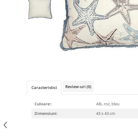
Figurine
Barci, vapoare, ambarcatiuni
Pesti
Decoratiuni care se agata
Tablouri
Review-uri
(0)
Caracteristici
Culoare::
Alb, roz, bleu
Dimensiuni:
43 x 43 cm