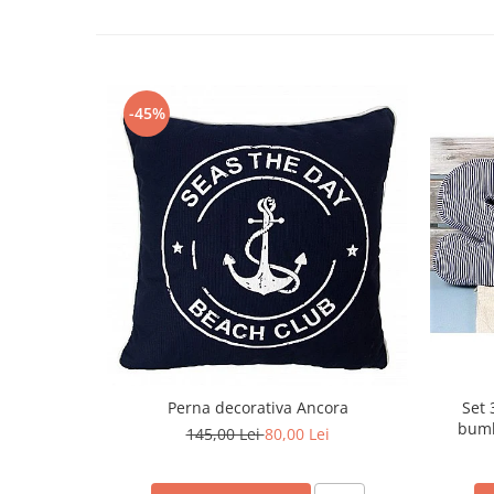
-45%
Perna decorativa Ancora
Set 
bumb
145,00 Lei
80,00 Lei