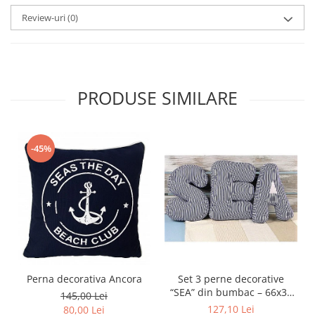
Review-uri
(0)
PRODUSE SIMILARE
-45%
Perna decorativa Ancora
Set 3 perne decorative
“SEA” din bumbac – 66x30
145,00 Lei
cm (set complet)
127,10 Lei
80,00 Lei