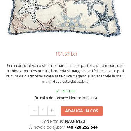
Figurine
Barci, vapoare, ambarcatiuni
Pesti
Decoratiuni care se agata
Tablouri
161,67 Lei
Perna decorativa cu stele de mare in culori pastel, avand model care
imbina armonios printul, broderia si margelele astfel incat sa te poti
bucura de o atmosfera care sa te duca cu gandul la vacantele la malul
marii. Husa este detasabila.
IN STOC
Durata de livrare:
Livrare imediata
ADAUGA IN COS
Cod Produs:
NAU-6182
Ai nevoie de ajutor?
+40 728 252 544