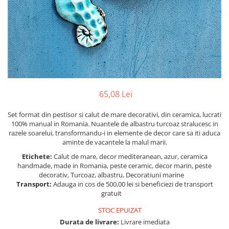
Figurine
Barci, vapoare, ambarcatiuni
Pesti
Decoratiuni care se agata
Tablouri
65,08 Lei
Set format din pestisor si calut de mare decorativi, din ceramica, lucrati
100% manual in Romania. Nuantele de albastru turcoaz stralucesc in
razele soarelui, transformandu-i in elemente de decor care sa iti aduca
aminte de vacantele la malul marii.
Etichete:
Calut de mare, decor mediteranean, azur, ceramica
handmade, made in Romania, peste ceramic, decor marin, peste
decorativ, Turcoaz, albastru, Decoratiuni marine
Transport:
Adauga in cos de 500,00 lei si beneficiezi de transport
gratuit
STOC EPUIZAT
Durata de livrare:
Livrare imediata