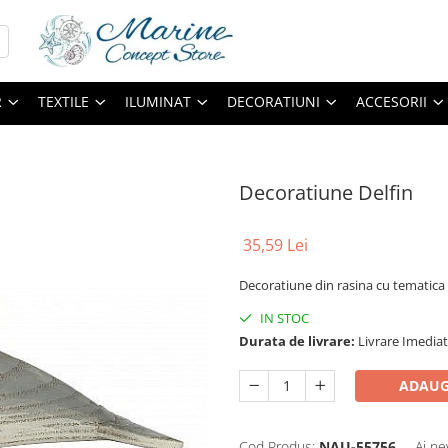
R
TEXTILE
ILUMINAT
DECORATIUNI
ACCESORII
Decoratiune Delfin
35,59 Lei
Decoratiune din rasina cu tematica
IN STOC
Durata de livrare:
Livrare Imedia
ADAUG
Cod Produs:
NAU-55756
Ai ne