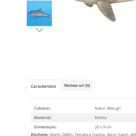
Figurine
Barci, vapoare, ambarcatiuni
Pesti
Decoratiuni care se agata
Tablouri
Review-uri
(0)
Caracteristici
Culoare::
Natur, Bleu gri
Material:
Rasina
Dimensiuni:
20 x 9 cm
Etichete:
Marin, Delfin, Tematica marina, decor marin, del