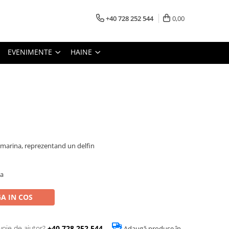
+40 728 252 544
0,00
EVENIMENTE
HAINE
 marina, reprezentand un delfin
ta
A IN COS
voie de ajutor?
+40 728 252 544
Adaugă produse în