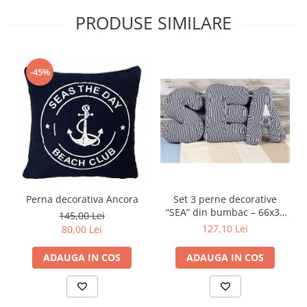
PRODUSE SIMILARE
-45%
Perna decorativa Ancora
Set 3 perne decorative
“SEA” din bumbac – 66x30
145,00 Lei
cm (set complet)
127,10 Lei
80,00 Lei
ADAUGA IN COS
ADAUGA IN COS