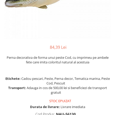
Figurine
Barci, vapoare, ambarcatiuni
Pesti
Decoratiuni care se agata
Tablouri
84,39 Lei
Perna decorativa de forma unui peste Cod, cu imprimeu pe ambele
fete care imita coloritul natural al acestuia
Etichete:
Cadou pescari, Peste, Perna decor, Tematica marina, Peste
Cod, Pescuit
Transport:
Adauga in cos de 500,00 lei si beneficiezi de transport
gratuit
STOC EPUIZAT
Durata de livrare:
Livrare imediata
Cod Produs:
NAU-56130