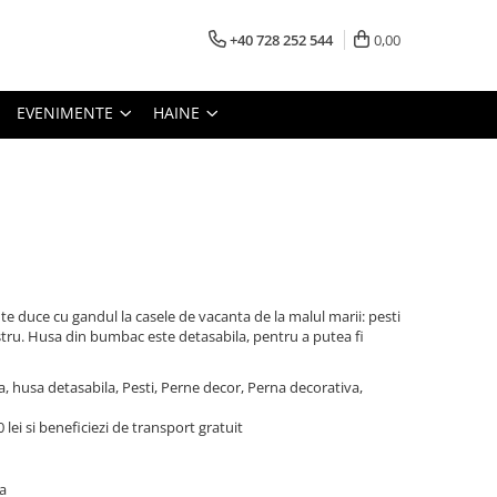
+40 728 252 544
0,00
EVENIMENTE
HAINE
e duce cu gandul la casele de vacanta de la malul marii: pesti
tru. Husa din bumbac este detasabila, pentru a putea fi
, husa detasabila, Pesti, Perne decor, Perna decorativa,
lei si beneficiezi de transport gratuit
a