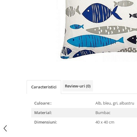
Figurine
Barci, vapoare, ambarcatiuni
Pesti
Decoratiuni care se agata
Tablouri
Review-uri
(0)
Caracteristici
Culoare::
Alb, bleu, gri, albastru
Material:
Bumbac
Dimensiuni:
40 x 40 cm