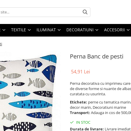
R
TEXTILE
ILUMINAT
DECORATIUNI
ACCESORII
ti
Perna Banc de pesti
54,91 Lei
Perna decorativa cu imprimeu care t
de diverse forme si nuante de albas
curatata cu usurinta.
Etichete:
perne cu tematica marina
decor marin, Decoratiuni marine
Transport:
Adauga in cos de 500,00 
IN STOC
Durata de livrare:
Livrare imediat