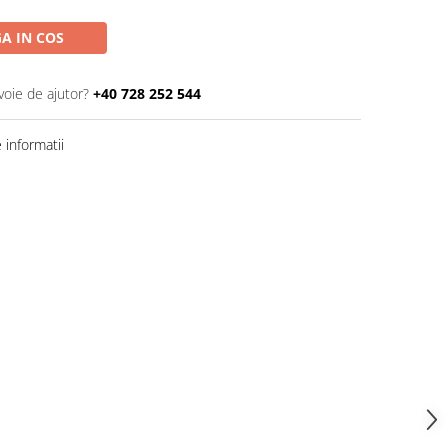
A IN COS
voie de ajutor?
+40 728 252 544
informatii