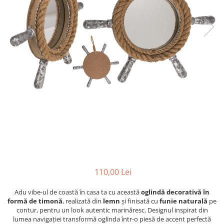
Figurine
Barci, vapoare, ambarcatiuni
Pesti
Decoratiuni care se agata
Tablouri
110,00 Lei
Adu vibe-ul de coastă în casa ta cu această
oglindă decorativă în
formă de timonă
, realizată din
lemn
și finisată cu
funie naturală
pe
contur, pentru un look autentic marinăresc. Designul inspirat din
lumea navigației transformă oglinda într-o piesă de accent perfectă