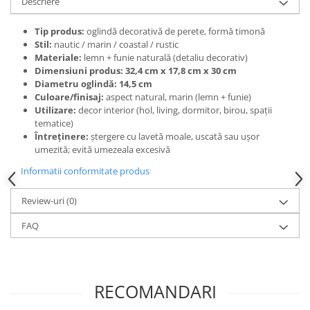
Descriere
Tip produs:
oglindă decorativă de perete, formă timonă
Stil:
nautic / marin / coastal / rustic
Materiale:
lemn + funie naturală (detaliu decorativ)
Dimensiuni produs:
32,4 cm x 17,8 cm x 30 cm
Diametru oglindă:
14,5 cm
Culoare/finisaj:
aspect natural, marin (lemn + funie)
Utilizare:
decor interior (hol, living, dormitor, birou, spații
tematice)
Întreținere:
ștergere cu lavetă moale, uscată sau ușor
umezită; evită umezeala excesivă
Informatii conformitate produs
Review-uri
(0)
FAQ
RECOMANDARI