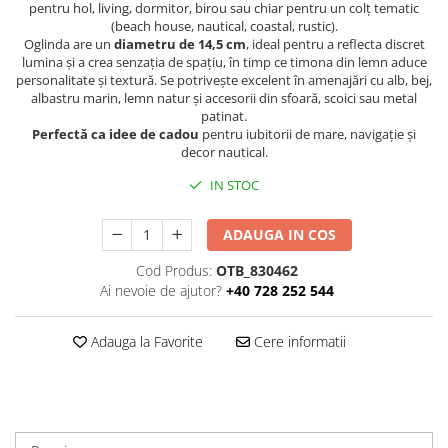
pentru hol, living, dormitor, birou sau chiar pentru un colț tematic
(beach house, nautical, coastal, rustic).
Oglinda are un
diametru de 14,5 cm
, ideal pentru a reflecta discret
lumina și a crea senzația de spațiu, în timp ce timona din lemn aduce
personalitate și textură. Se potrivește excelent în amenajări cu alb, bej,
albastru marin, lemn natur și accesorii din sfoară, scoici sau metal
patinat.
Perfectă ca idee de cadou
pentru iubitorii de mare, navigație și
decor nautical.
IN STOC
ADAUGA IN COS
Cod Produs:
OTB_830462
Ai nevoie de ajutor?
+40 728 252 544
Adauga la Favorite
Cere informatii