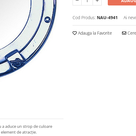
ADAUG
Cod Produs:
NAU-4941
Ai nev
Adauga la Favorite
Cere 
u a aduce un strop de culoare
 element de atracție.