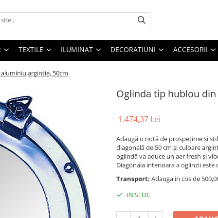
R
TEXTILE
ILUMINAT
DECORATIUNI
ACCESORII
 aluminiu,argintie, 50cm
Oglinda tip hublou din
1.474,37 Lei
Adaugă o notă de prospețime și stil
diagonală de 50 cm și culoare argin
oglindă va aduce un aer fresh și vib
Diagonala interioara a oglinzii este
Transport:
Adauga in cos de 500,00 
IN STOC