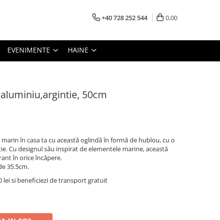
+40 728 252 544
0,00
EVENIMENTE
HAINE
 aluminiu,argintie, 50cm
 marin în casa ta cu această oglindă în formă de hublou, cu o
tie. Cu designul său inspirat de elementele marine, această
rant în orice încăpere.
 de 35.5cm.
lei si beneficiezi de transport gratuit