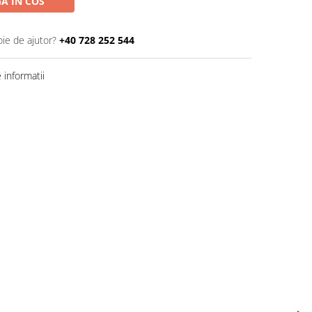
A IN COS
oie de ajutor?
+40 728 252 544
informatii