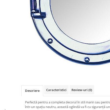
Figurine
Barci, vapoare, ambarcatiuni
Pesti
Decoratiuni care se agata
Tablouri
Caracteristici
Review-uri
(0)
Descriere
Perfectă pentru a completa decorul în stil marin sau pentr
într-un spațiu neutru, această oglindă va fi cu siguranță un