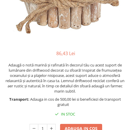
Figurine
Barci, vapoare, ambarcatiuni
Pesti
Decoratiuni care se agata
Tablouri
86,43 Lei
Adaugă o notă marină și rafinată în decorul tău cu acest suport de
lumânare din driftwood decorat cu sfoară! Inspirat de frumusețea
oceanului și a plajelor nisipoase, acest suport aduce o atmosferă
relaxantă și autentică în casa ta. Lemnul driftwood reciclat conferă un
aer rustic și natural, în timp ce detaliul din sfoară adaugă un farmec
marin subtil.
Transport:
Adauga in cos de 500,00 lei si beneficiezi de transport
gratuit
IN STOC
ADAUGA IN COS