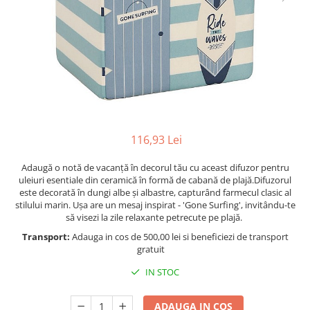
Figurine
Barci, vapoare, ambarcatiuni
Pesti
Decoratiuni care se agata
Tablouri
116,93 Lei
Adaugă o notă de vacanță în decorul tău cu aceast difuzor pentru
uleiuri esentiale din ceramică în formă de cabană de plajă.Difuzorul
este decorată în dungi albe și albastre, capturând farmecul clasic al
stilului marin. Ușa are un mesaj inspirat - 'Gone Surfing', invitându-te
să visezi la zile relaxante petrecute pe plajă.
Transport:
Adauga in cos de 500,00 lei si beneficiezi de transport
gratuit
IN STOC
ADAUGA IN COS