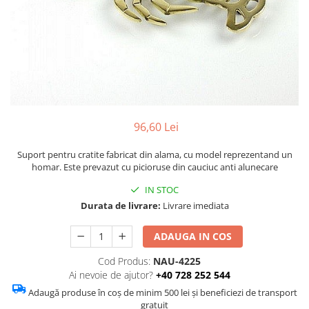
Figurine
Barci, vapoare, ambarcatiuni
Pesti
Decoratiuni care se agata
Tablouri
96,60 Lei
Suport pentru cratite fabricat din alama, cu model reprezentand un
homar. Este prevazut cu picioruse din cauciuc anti alunecare
IN STOC
Durata de livrare:
Livrare imediata
ADAUGA IN COS
Cod Produs:
NAU-4225
Ai nevoie de ajutor?
+40 728 252 544
Adaugă produse în coș de minim 500 lei și beneficiezi de transport
gratuit