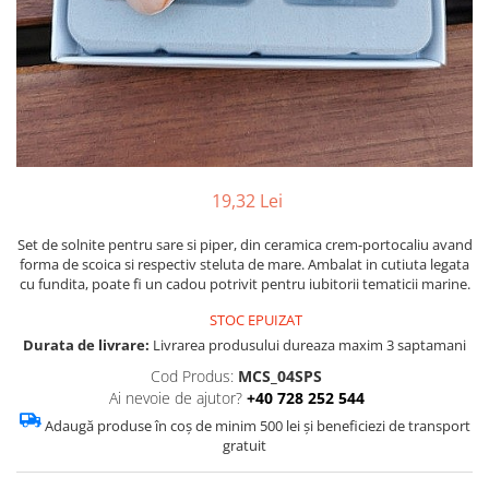
Figurine
Barci, vapoare, ambarcatiuni
Pesti
Decoratiuni care se agata
Tablouri
19,32 Lei
Set de solnite pentru sare si piper, din ceramica crem-portocaliu avand
forma de scoica si respectiv steluta de mare. Ambalat in cutiuta legata
cu fundita, poate fi un cadou potrivit pentru iubitorii tematicii marine.
STOC EPUIZAT
Durata de livrare:
Livrarea produsului dureaza maxim 3 saptamani
Cod Produs:
MCS_04SPS
Ai nevoie de ajutor?
+40 728 252 544
Adaugă produse în coș de minim 500 lei și beneficiezi de transport
gratuit