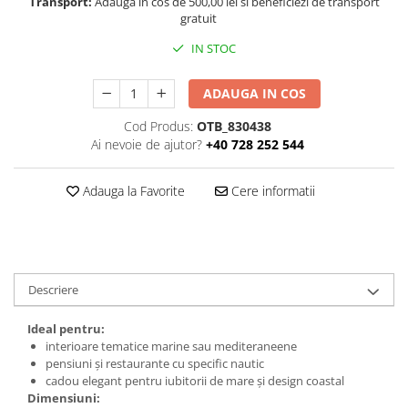
Transport:
Adauga in cos de 500,00 lei si beneficiezi de transport
gratuit
IN STOC
ADAUGA IN COS
Cod Produs:
OTB_830438
Ai nevoie de ajutor?
+40 728 252 544
Adauga la Favorite
Cere informatii
Descriere
Ideal pentru:
interioare tematice marine sau mediteraneene
pensiuni și restaurante cu specific nautic
cadou elegant pentru iubitorii de mare și design coastal
Dimensiuni: