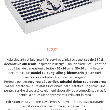
Figurine
Barci, vapoare, ambarcatiuni
Pesti
Decoratiuni care se agata
Tablouri
122,02 Lei
Adu eleganța stilului marin în servirea zilnică cu acest
set de 2 tăvi
decorative din lemn
, inspirat din designul nautic clasic. Setul conține
două tăvi de dimensiuni diferite –
35x24 cm
și
30x20 cm
– fiecare
decorată cu un
model cu dungi albe și bleumarin
și o
ancoră
centrală
încadrată într-un cerc alb elegant.
Perfecte pentru
servirea băuturilor, micului dejun sau decorarea
mesei
, aceste tăvi sunt atât funcționale, cât și estetice. Poți folosi una
pentru servire și cealaltă ca element decorativ pe o comodă sau masă,
pentru a aduce un aer proaspăt și relaxant în casă.
Etichete:
Valuri, ancore, tava lemn, set tavi de lemn, tava bucatarie,
tematica nautica, decor marin, tema marina