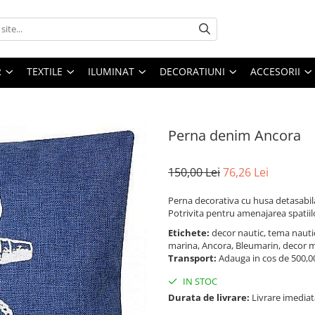
R
TEXTILE
ILUMINAT
DECORATIUNI
ACCESORII
Perna denim Ancora
150,00 Lei
76,26 Lei
Perna decorativa cu husa detasabil
Potrivita pentru amenajarea spatiil
Etichete:
decor nautic, tema nauti
marina, Ancora, Bleumarin, decor 
Transport:
Adauga in cos de 500,00 
IN STOC
Durata de livrare:
Livrare imediat