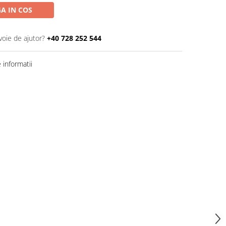
A IN COS
voie de ajutor?
+40 728 252 544
informatii