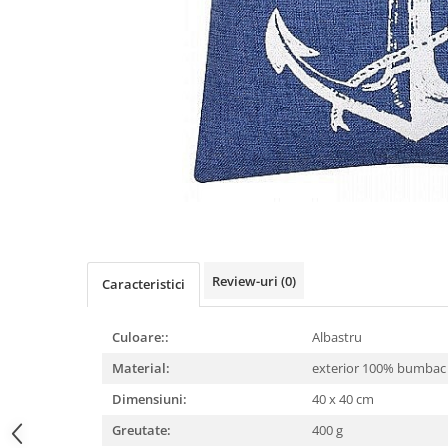
Figurine
Barci, vapoare, ambarcatiuni
Pesti
Decoratiuni care se agata
Tablouri
Review-uri
(0)
Caracteristici
Culoare::
Albastru
Material:
exterior 100% bumba
Dimensiuni:
40 x 40 cm
Greutate:
400 g