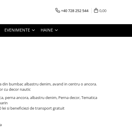
+40 728 252 544
0,00
EVENIMENTE
HAINE
a din bumbac albastru denim, avand in centru o ancora.
or cu decor nautic
ca, perna ancora, albastru denim, Perna decor, Tematica
marin
lei si beneficiezi de transport gratuit
a