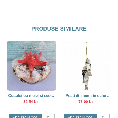
PRODUSE SIMILARE
Cosulet cu melci si scoici
Pesti din lemn in culori
Stea rosie
marine
32,54 Lei
76,00 Lei
ADAUGA IN COS
ADAUGA IN COS