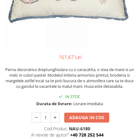
Figurine
Barci, vapoare, ambarcatiuni
Pesti
Decoratiuni care se agata
Tablouri
161,67 Lei
Perna decorativa dreptunghiulara cu o caracatita, o stea de mare si un
melc in culori pastel. Modelul imbina armonios printul, broderia si
margelele astfel incat sa te poti bucura de o atmosfera care sa te duca
cu gandul la vacantele la malul marii. Husa este detasabila.
IN STOC
Durata de livrare:
Livrare imediata
ADAUGA IN COS
Cod Produs:
NAU-6180
Ai nevoie de ajutor?
+40 728 252 544