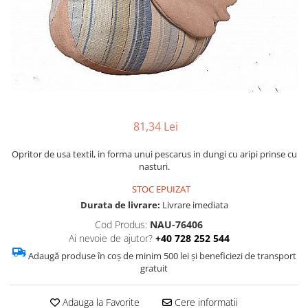
Figurine
Barci, vapoare, ambarcatiuni
Pesti
Decoratiuni care se agata
Tablouri
81,34 Lei
Opritor de usa textil, in forma unui pescarus in dungi cu aripi prinse cu
nasturi.
STOC EPUIZAT
Durata de livrare:
Livrare imediata
Cod Produs:
NAU-76406
Ai nevoie de ajutor?
+40 728 252 544
Adaugă produse în coș de minim 500 lei și beneficiezi de transport
gratuit
Adauga la Favorite
Cere informatii