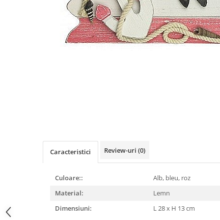
Figurine
Barci, vapoare, ambarcatiuni
Pesti
Decoratiuni care se agata
Tablouri
Review-uri
(0)
Caracteristici
Culoare::
Alb, bleu, roz
Material:
Lemn
Dimensiuni:
L 28 x H 13 cm