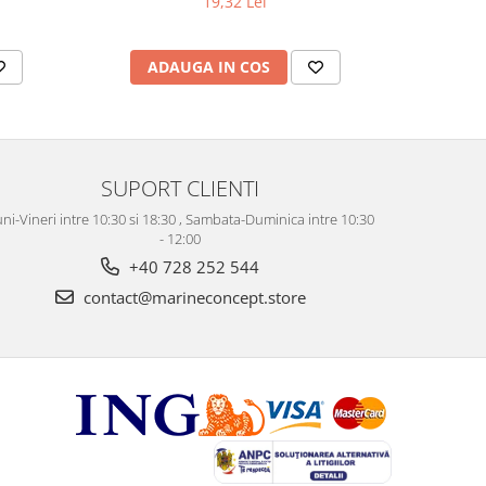
19,32 Lei
ADAUGA IN COS
AD
SUPORT CLIENTI
ni-Vineri intre 10:30 si 18:30 , Sambata-Duminica intre 10:30
- 12:00
+40 728 252 544
contact@marineconcept.store