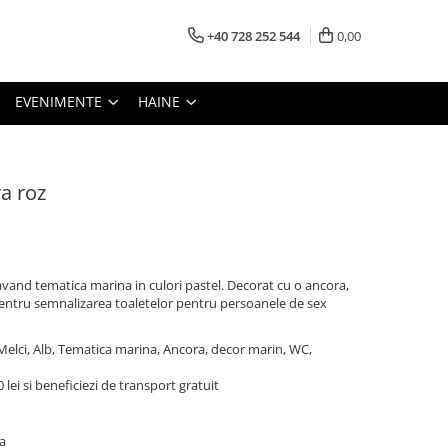
+40 728 252 544
0,00
EVENIMENTE
HAINE
ra roz
avand tematica marina in culori pastel. Decorat cu o ancora,
t pentru semnalizarea toaletelor pentru persoanele de sex
, Melci, Alb, Tematica marina, Ancora, decor marin, WC,
lei si beneficiezi de transport gratuit
a