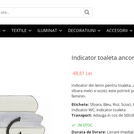
R
TEXTILE
ILUMINAT
DECORATIUNI
ACCESORII
Indicator toaleta anco
48,81 Lei
Indicator din lemn pentru toaleta, 
sfoara melci si scoici, este potrivi
feminin.
Etichete:
Sfoara, Bleu, Roz, Scoici
Indicator WC, indicator toaleta
Transport:
Adauga in cos de 500,00 
IN STOC
Durata de livrare:
Livrare imediat