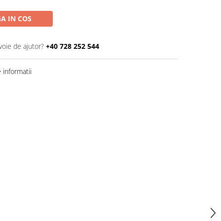
A IN COS
voie de ajutor?
+40 728 252 544
informatii