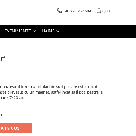
+40 728 252 544
0,00
EVENIMENTE
HAINE
rf
rina, avand forma unei placi de surf pe care este trecut
ste prevazut cu un magnet, astfel incat sa il poti pastra la
mare, 7x20 cm
a
A IN COS