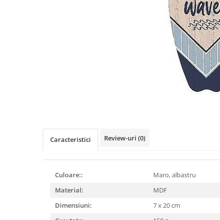
Figurine
Barci, vapoare, ambarcatiuni
Pesti
Decoratiuni care se agata
Tablouri
Review-uri
(0)
Caracteristici
Culoare::
Maro, albastru
Material:
MDF
Dimensiuni:
7 x 20 cm