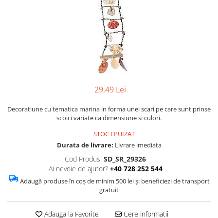
Figurine
Barci, vapoare, ambarcatiuni
Pesti
Decoratiuni care se agata
Tablouri
29,49 Lei
Decoratiune cu tematica marina in forma unei scari pe care sunt prinse
scoici variate ca dimensiune si culori.
STOC EPUIZAT
Durata de livrare:
Livrare imediata
Cod Produs:
SD_SR_29326
Ai nevoie de ajutor?
+40 728 252 544
Adaugă produse în coș de minim 500 lei și beneficiezi de transport
gratuit
Adauga la Favorite
Cere informatii