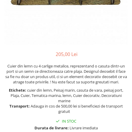
Figurine
Barci, vapoare, ambarcatiuni
Pesti
Decoratiuni care se agata
Tablouri
205,00 Lei
Cuier din lemn cu 4 carlige metalice, reprezentand o casuta dintr-un
port si un semn ce directioneaza catre plaja. Designul deosebit il face
sa fie nu doar un produs util, ci si un element decorativ deosebit ce va
atrage toate privirile. ! Nu este facut sa suporte greutati mari.
Etichete:
cuier din lemn, Peisaj marin, casuta de vara, peisaj port,
Plaja, Cuier, Tematica marina, lemn, Cuier decorativ, Decoratiuni
marine
Transport:
Adauga in cos de 500,00 lei si beneficiezi de transport
gratuit
IN STOC
Durata de livrare:
Livrare imediata