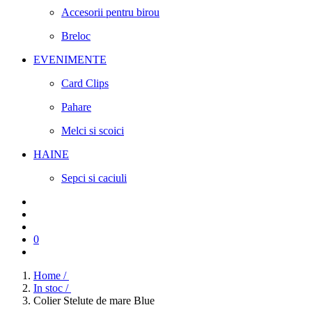
Accesorii pentru birou
Breloc
EVENIMENTE
Card Clips
Pahare
Melci si scoici
HAINE
Sepci si caciuli
0
Home /
In stoc /
Colier Stelute de mare Blue