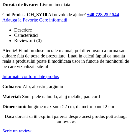
Durata de livrare:
Livrare imediata
Cod Produs:
CH_SY10
Ai nevoie de ajutor?
+40 728 252 544
Adauga la Favorite
Cere informatii
Descriere
Caracteristici
Review-uri
(0)
Atentie! Fiind produse lucrate manual, pot diferi usor ca forma sau
culoare fata de poza de prezentare. Luati in calcul faptul ca nuanta
reala a produsului poate fi modificata usor in functie de monitorul de
pe care vizualizati site-ul
Informatii conformitate produs
Culoare::
Alb, albastru, argintiu
Material:
Snur piele naturala, aliaj metalic, paracord
Dimensiuni:
lungime max snur 52 cm, diametru banut 2 cm
Daca doresti sa iti exprimi parerea despre acest produs poti adauga
un review.
Scrie un review