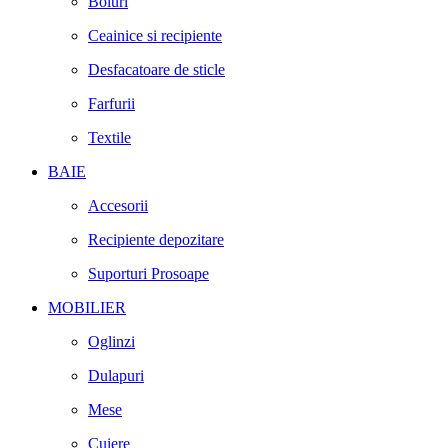
Boluri
Ceainice si recipiente
Desfacatoare de sticle
Farfurii
Textile
BAIE
Accesorii
Recipiente depozitare
Suporturi Prosoape
MOBILIER
Oglinzi
Dulapuri
Mese
Cuiere