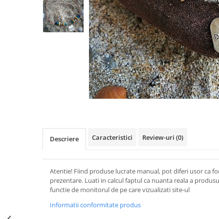
Figurine
Barci, vapoare, ambarcatiuni
Pesti
Decoratiuni care se agata
Tablouri
Caracteristici
Review-uri
(0)
Descriere
Atentie! Fiind produse lucrate manual, pot diferi usor ca f
prezentare. Luati in calcul faptul ca nuanta reala a produsu
functie de monitorul de pe care vizualizati site-ul
Informatii conformitate produs