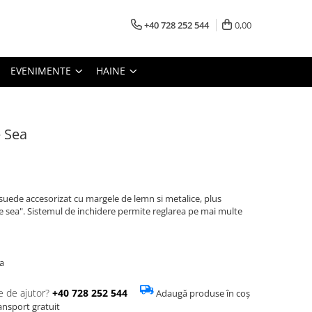
+40 728 252 544
0,00
EVENIMENTE
HAINE
e Sea
-suede accesorizat cu margele de lemn si metalice, plus
e sea". Sistemul de inchidere permite reglarea pe mai multe
a
e de ajutor?
+40 728 252 544
Adaugă produse în coș
ransport gratuit