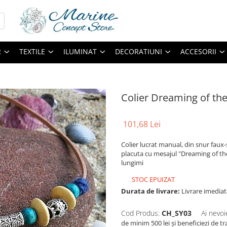
R
TEXTILE
ILUMINAT
DECORATIUNI
ACCESORII
Colier Dreaming of th
101,68 Lei
Colier lucrat manual, din snur faux
placuta cu mesajul "Dreaming of th
lungimi
STOC EPUIZAT
Durata de livrare:
Livrare imediat
Cod Produs:
CH_SY03
Ai nevoi
de minim 500 lei și beneficiezi de t