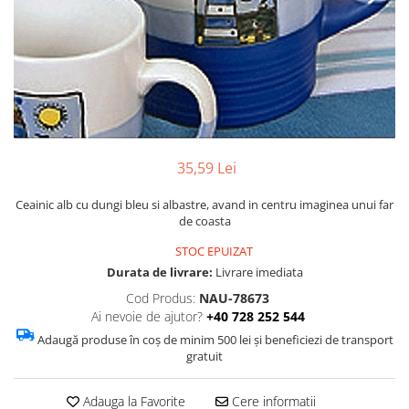
Figurine
Barci, vapoare, ambarcatiuni
Pesti
Decoratiuni care se agata
Tablouri
35,59 Lei
Ceainic alb cu dungi bleu si albastre, avand in centru imaginea unui far
de coasta
STOC EPUIZAT
Durata de livrare:
Livrare imediata
Cod Produs:
NAU-78673
Ai nevoie de ajutor?
+40 728 252 544
Adaugă produse în coș de minim 500 lei și beneficiezi de transport
gratuit
Adauga la Favorite
Cere informatii