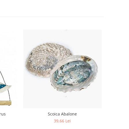
rus
Scoica Abalone
Casuta
39,66 Lei