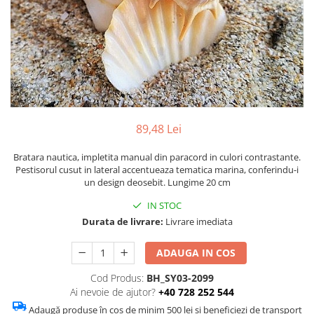
Figurine
Barci, vapoare, ambarcatiuni
Pesti
Decoratiuni care se agata
Tablouri
89,48 Lei
Bratara nautica, impletita manual din paracord in culori contrastante.
Pestisorul cusut in lateral accentueaza tematica marina, conferindu-i
un design deosebit. Lungime 20 cm
IN STOC
Durata de livrare:
Livrare imediata
ADAUGA IN COS
Cod Produs:
BH_SY03-2099
Ai nevoie de ajutor?
+40 728 252 544
Adaugă produse în coș de minim 500 lei și beneficiezi de transport