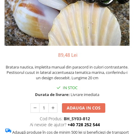
Figurine
Barci, vapoare, ambarcatiuni
Pesti
Decoratiuni care se agata
Tablouri
89,48 Lei
Bratara nautica, impletita manual din paracord in culori contrastante.
Pestisorul cusut in lateral accentueaza tematica marina, conferindu-i
un design deosebit. Lungime 20 cm
IN STOC
Durata de livrare:
Livrare imediata
ADAUGA IN COS
Cod Produs:
BH_SY03-812
Ai nevoie de ajutor?
+40 728 252 544
Adaugă produse în coș de minim 500 lei și beneficiezi de transport