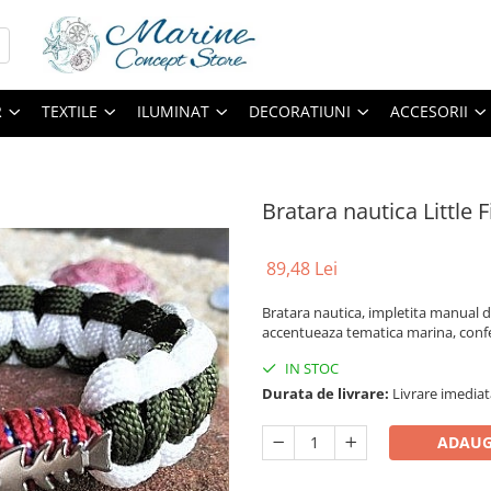
R
TEXTILE
ILUMINAT
DECORATIUNI
ACCESORII
Bratara nautica Little F
89,48 Lei
Bratara nautica, impletita manual di
accentueaza tematica marina, conf
IN STOC
Durata de livrare:
Livrare imediat
ADAUG