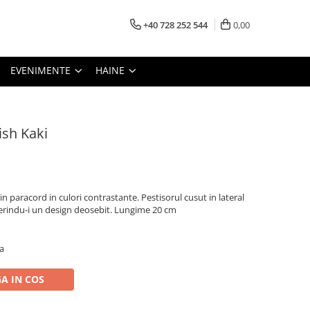
+40 728 252 544
0,00
EVENIMENTE
HAINE
ish Kaki
n paracord in culori contrastante. Pestisorul cusut in lateral
erindu-i un design deosebit. Lungime 20 cm
a
A IN COS