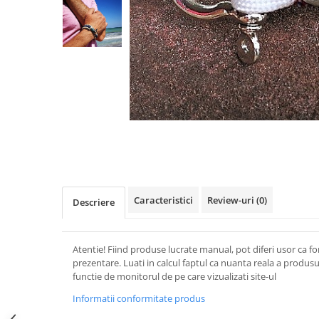
Figurine
Barci, vapoare, ambarcatiuni
Pesti
Decoratiuni care se agata
Tablouri
Caracteristici
Review-uri
(0)
Descriere
Atentie! Fiind produse lucrate manual, pot diferi usor ca f
prezentare. Luati in calcul faptul ca nuanta reala a produsu
functie de monitorul de pe care vizualizati site-ul
Informatii conformitate produs